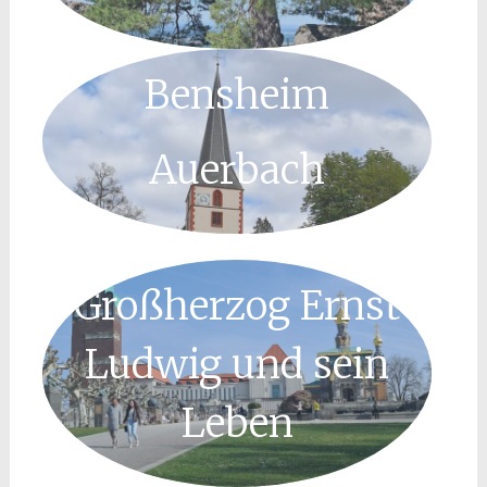
Bensheim
Auerbach
Großherzog Ernst
Ludwig und sein
Leben