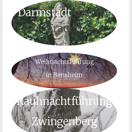
Darmstadt
und die
Frauen
Weihnachtsführung
in Bensheim
Rauhnachtführung
Zwingenberg