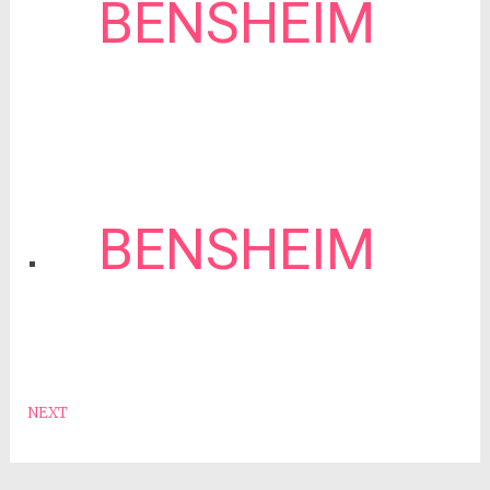
BENSHEIM
BENSHEIM
NEXT