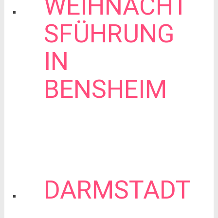
WEIHNACHT
SFÜHRUNG
IN
BENSHEIM
DARMSTADT