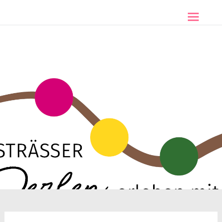
Zum
Bergsträßer Perlen erleben mit Valeria
Inhalt
springen